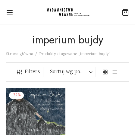
imperium bujdy
Strona główna
/
Produkty otagowane „imperium bujdy”
Filters
-
72
%