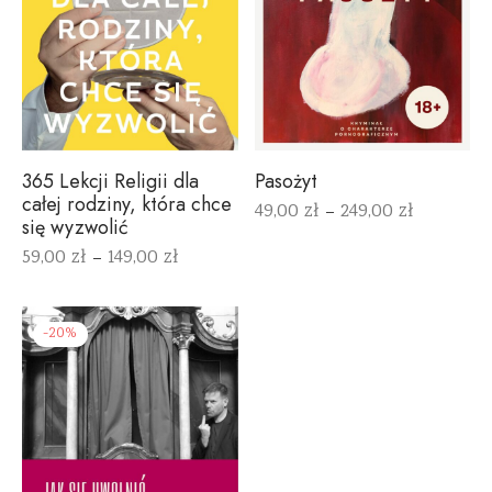
Pasożyt
365 Lekcji Religii dla
całej rodziny, która chce
49,00
zł
249,00
zł
–
się wyzwolić
59,00
zł
149,00
zł
–
-
20
%