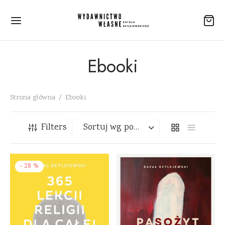
Ebooki
Strona główna
/
Ebooki
Filters
-
28
%