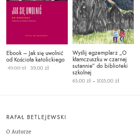
Wyślij egzemplarz „O
Ebook – Jak się uwolnić
kłamczuszku w czarnej
od Kościoła katolickiego
sutannie” do biblioteki
49,00
zł
39,00
zł
szkolnej
65,00
zł
1015,00
zł
–
RAFAŁ BETLEJEWSKI
O Autorze