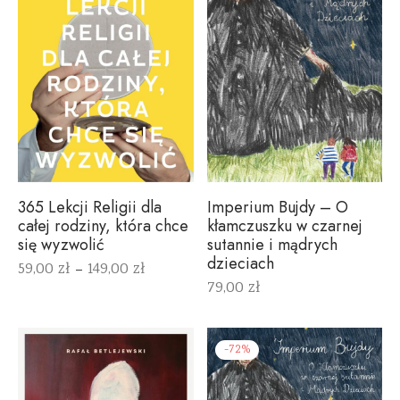
Imperium Bujdy – O
365 Lekcji Religii dla
kłamczuszku w czarnej
całej rodziny, która chce
sutannie i mądrych
się wyzwolić
dzieciach
59,00
zł
149,00
zł
–
79,00
zł
-
72
%