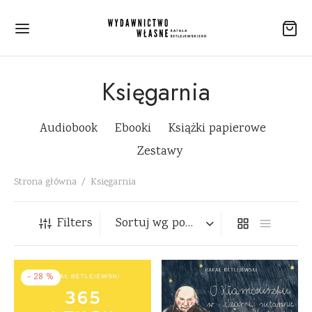
Księgarnia
Audiobook
Ebooki
Książki papierowe
Zestawy
Strona główna
/
Księgarnia
Filters
-
28
%