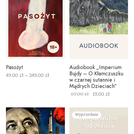
Pasożyt
Audiobook „Imperium
Bujdy – O Kłamczuszku
49,00
zł
249,00
zł
–
w czarnej sutannie i
Mądrych Dzieciach”
69,00
zł
19,00
zł
Wyprzedane