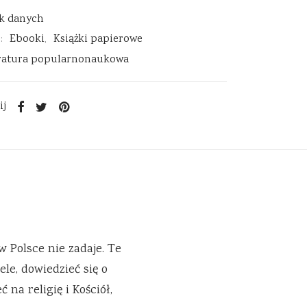
k danych
e:
Ebooki
,
Książki papierowe
eratura popularnonaukowa
ij
w Polsce nie zadaje. Te
le, dowiedzieć się o
 na religię i Kościół,