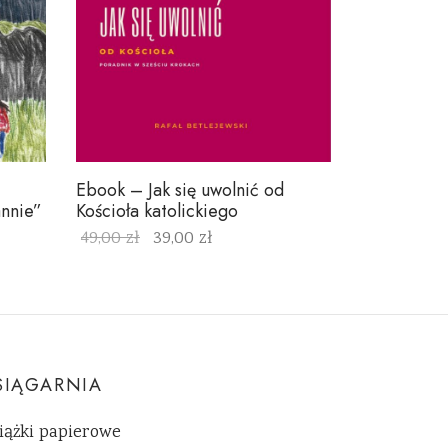
Ebook – Jak się uwolnić od
annie”
Kościoła katolickiego
49,00
zł
39,00
zł
Dodaj do koszyka
SIĄGARNIA
iążki papierowe