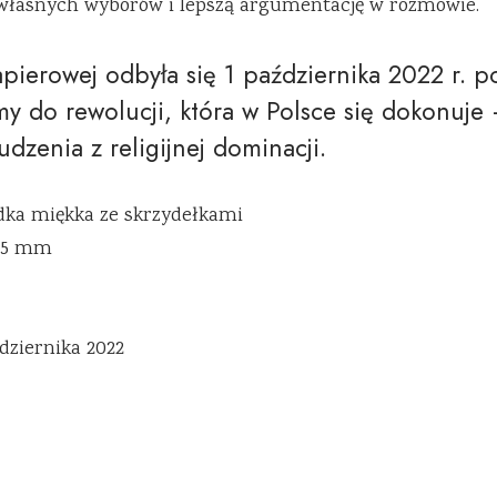
własnych wyborów i lepszą argumentację w rozmowie.
apierowej odbyła się 1 października 2022 r. 
y do rewolucji, która w Polsce się dokonuje 
zenia z religijnej dominacji.
dka miękka ze skrzydełkami
35 mm
ździernika 2022