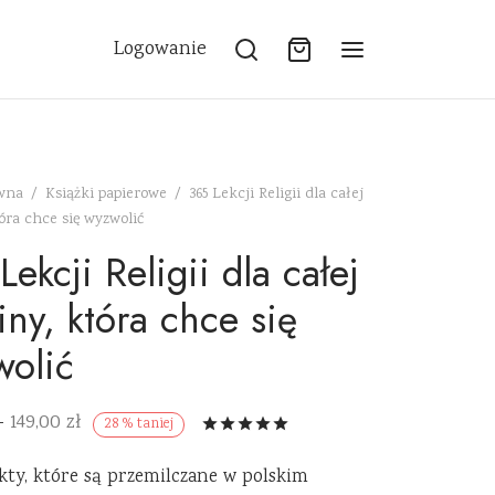
Logowanie
ówna
/
Książki papierowe
/
365 Lekcji Religii dla całej
óra chce się wyzwolić
Lekcji Religii dla całej
iny, która chce się
olić
149,00
zł
–
Oceniony
na 5 na podsta
28
%
taniej
akty, które są przemilczane w polskim