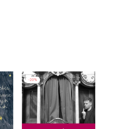
-
20
%