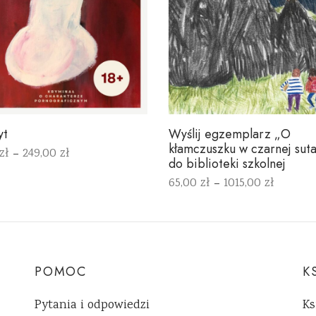
yt
Wyślij egzemplarz „O
kłamczuszku w czarnej sut
zł
249,00
zł
–
do biblioteki szkolnej
rz opcje
65,00
zł
1015,00
zł
–
Wybierz opcje
POMOC
K
Pytania i odpowiedzi
Ks