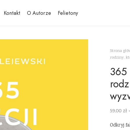
Kontakt
O Autorze
Felietony
Strona gł
rodziny, kt
365 
rodz
wyzw
59,00
zł
Odkryj f