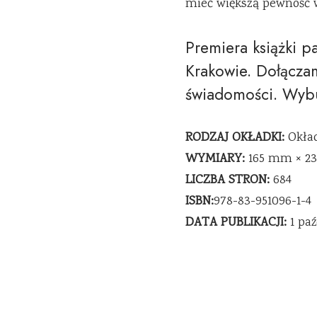
mieć większą pewność 
Premiera książki p
Krakowie. Dołączam
świadomości. Wybud
RODZAJ OKŁADKI:
Okła
WYMIARY:
165 mm × 2
LICZBA STRON:
684
ISBN:
978-83-951096-
1
-4
DATA PUBLIKACJI:
1 pa