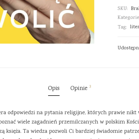
SKU:
Bra
Kategori
Tag:
lit
Udostępn
3
Opis
Opinie
iera odpowiedzi na pytania religijne, których prawie nikt 
poznać wiele zagadnień przemilczanych w polskim Koście
ą księża. Ta wiedza pozwoli Ci bardziej świadomie patrzeć