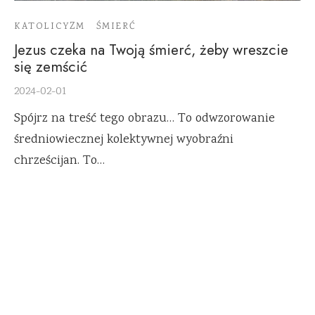
KATOLICYZM
ŚMIERĆ
Jezus czeka na Twoją śmierć, żeby wreszcie
się zemścić
2024-02-01
Spójrz na treść tego obrazu… To odwzorowanie
średniowiecznej kolektywnej wyobraźni
chrześcijan. To…
RAFAŁ BETLEJEWSKI
O Autorze