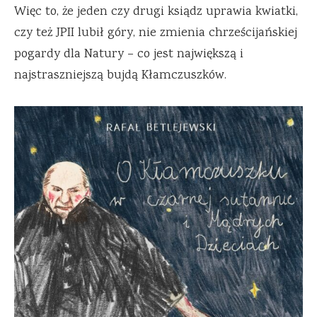
Więc to, że jeden czy drugi ksiądz uprawia kwiatki,
czy też JPII lubił góry, nie zmienia chrześcijańskiej
pogardy dla Natury – co jest największą i
najstraszniejszą bujdą Kłamczuszków.