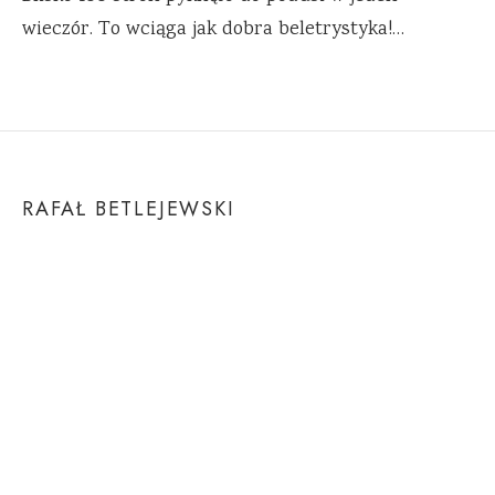
wieczór. To wciąga jak dobra beletrystyka!…
RAFAŁ BETLEJEWSKI
O Autorze
Kontakt
POMOC
Pytania i odpowiedzi