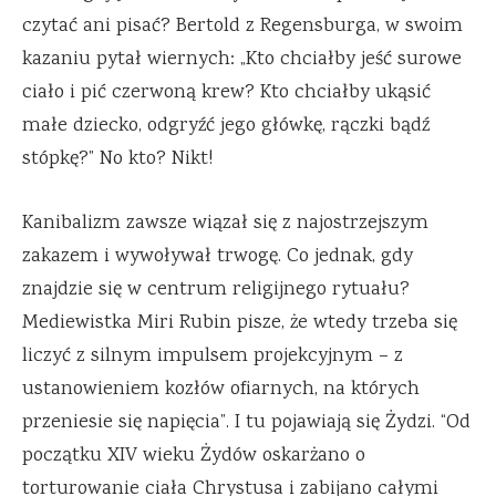
czytać ani pisać? Bertold z Regensburga, w swoim
kazaniu pytał wiernych: „Kto chciałby jeść surowe
ciało i pić czerwoną krew? Kto chciałby ukąsić
małe dziecko, odgryźć jego główkę, rączki bądź
stópkę?” No kto? Nikt!
Kanibalizm zawsze wiązał się z najostrzejszym
zakazem i wywoływał trwogę. Co jednak, gdy
znajdzie się w centrum religijnego rytuału?
Mediewistka Miri Rubin pisze, że wtedy trzeba się
liczyć z silnym impulsem projekcyjnym – z
ustanowieniem kozłów ofiarnych, na których
przeniesie się napięcia”. I tu pojawiają się Żydzi. “Od
początku XIV wieku Żydów oskarżano o
torturowanie ciała Chrystusa i zabijano całymi