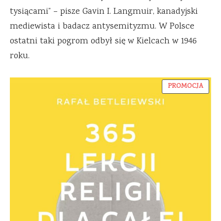
tysiącami” – pisze Gavin I. Langmuir, kanadyjski
mediewista i badacz antysemityzmu. W Polsce
ostatni taki pogrom odbył się w Kielcach w 1946
roku.
PRO
PROMOCJA
W
PROM