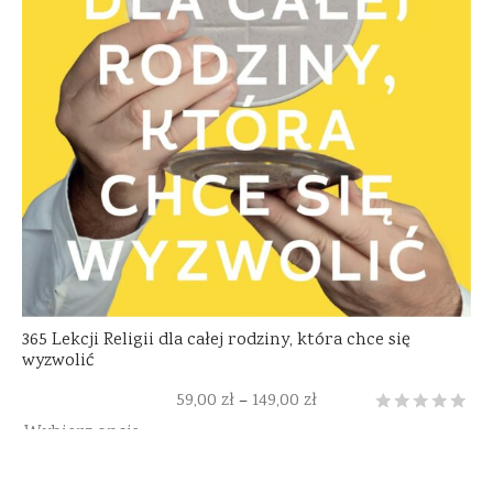
365 Lekcji Religii dla całej rodziny, która chce się
wyzwolić
59,00
zł
149,00
zł
–
Oceniony
3
na 5
Wybierz opcje