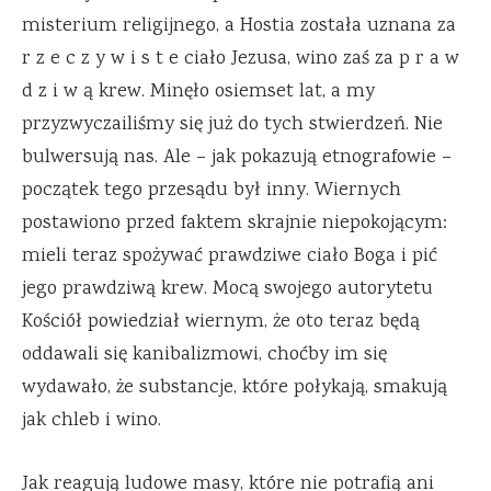
misterium religijnego, a Hostia została uznana za
r z e c z y w i s t e ciało Jezusa, wino zaś za p r a w
d z i w ą krew. Minęło osiemset lat, a my
przyzwyczailiśmy się już do tych stwierdzeń. Nie
bulwersują nas. Ale – jak pokazują etnografowie –
początek tego przesądu był inny. Wiernych
postawiono przed faktem skrajnie niepokojącym:
mieli teraz spożywać prawdziwe ciało Boga i pić
jego prawdziwą krew. Mocą swojego autorytetu
Kościół powiedział wiernym, że oto teraz będą
oddawali się kanibalizmowi, choćby im się
wydawało, że substancje, które połykają, smakują
jak chleb i wino.
Jak reagują ludowe masy, które nie potrafią ani