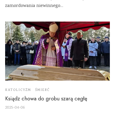
zamordowania niewinnego…
KATOLICYZM
ŚMIERĆ
Ksiądz chowa do grobu szarą cegłę
2025-04-06