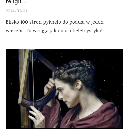
religii…
2024-02-01
Blisko 100 stron pyknęło do podusi w jeden
wieczór. To wciąga jak dobra beletrystyka!