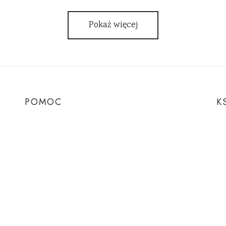
Pokaż więcej
POMOC
K
Pytania i odpowiedzi
Ks
Regulamin sklepu
Eb
Polityka prywatności
Pa