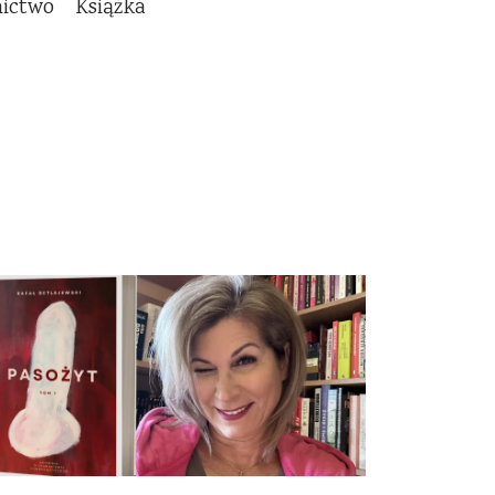
nictwo
Książka