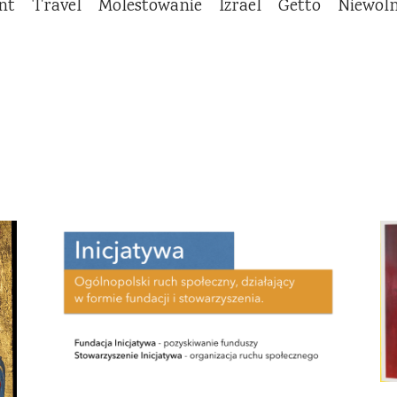
nt
Travel
Molestowanie
Izrael
Getto
Niewol