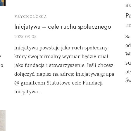
H
Pa
PSYCHOLOGIA
Inicjatywa – cele ruchu społecznego
20
Sa
2025-03-05
od
Inicjatywa powstaje jako ruch społeczny,
Wi
w
który swój formalny wymiar będzie miał
su
go
jako fundacja i stowarzyszenie. Jeśli chcesz
ot
dołączyć, napisz na adres: inicjatywa.grupa
Św
@ gmail.com Statutowe cele Fundacji
Inicjatywa…