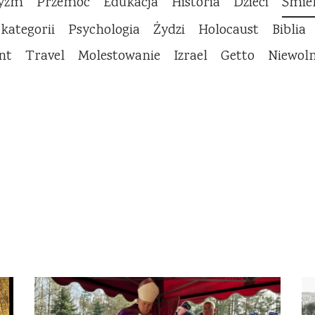
cyzm
Przemoc
Edukacja
Historia
Dzieci
Śmie
 kategorii
Psychologia
Żydzi
Holocaust
Biblia
nt
Travel
Molestowanie
Izrael
Getto
Niewol