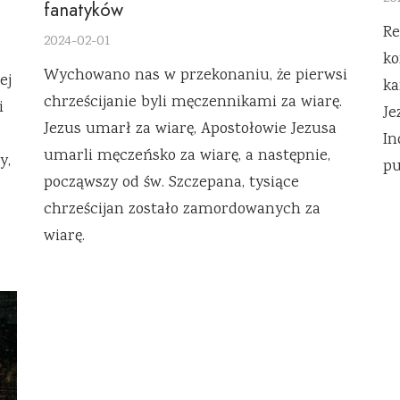
fanatyków
Re
2024-02-01
ko
Wychowano nas w przekonaniu, że pierwsi
ej
ka
chrześcijanie byli męczennikami za wiarę.
i
Je
Jezus umarł za wiarę, Apostołowie Jezusa
In
umarli męczeńsko za wiarę, a następnie,
y,
pu
począwszy od św. Szczepana, tysiące
chrześcijan zostało zamordowanych za
wiarę.