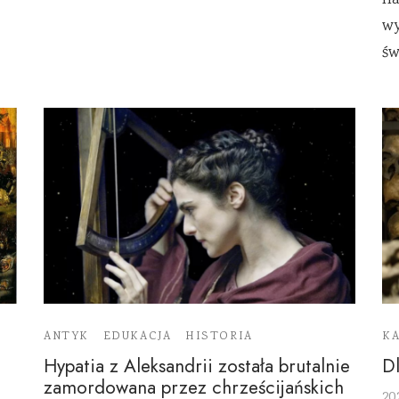
na
wy
św
ANTYK
EDUKACJA
HISTORIA
K
Hypatia z Aleksandrii została brutalnie
Dl
zamordowana przez chrześcijańskich
20