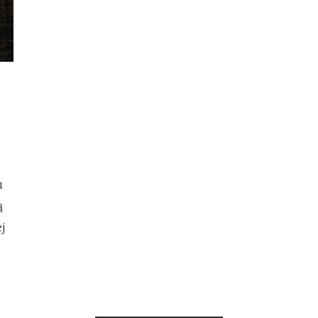
u
ą
j