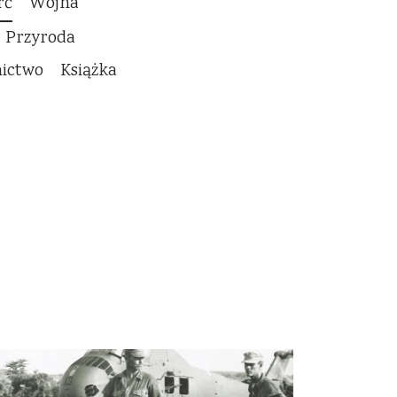
rć
Wojna
Przyroda
nictwo
Książka