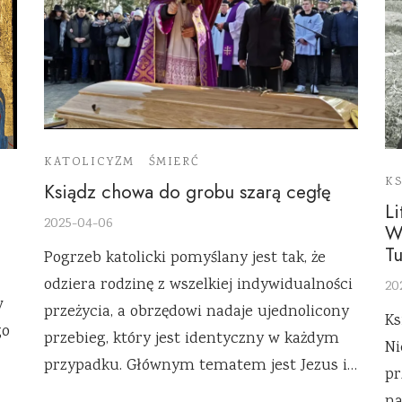
KATOLICYZM
ŚMIERĆ
KS
Ksiądz chowa do grobu szarą cegłę
Li
2025-04-06
W
Tu
Pogrzeb katolicki pomyślany jest tak, że
odziera rodzinę z wszelkiej indywidualności
20
w
przeżycia, a obrzędowi nadaje ujednolicony
Ks
go
przebieg, który jest identyczny w każdym
Ni
przypadku. Głównym tematem jest Jezus i…
pr