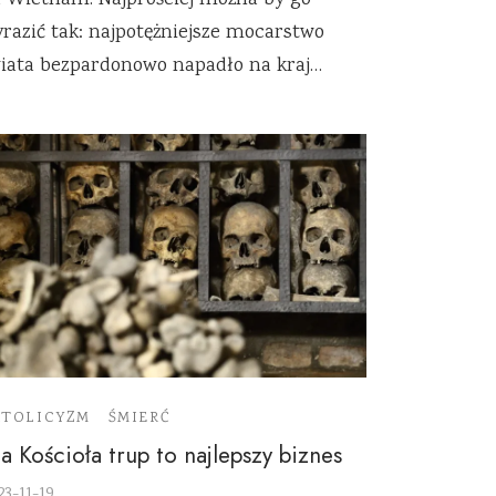
 Wietnam. Najprościej można by go
razić tak: najpotężniejsze mocarstwo
iata bezpardonowo napadło na kraj…
ATOLICYZM
ŚMIERĆ
a Kościoła trup to najlepszy biznes
23-11-19