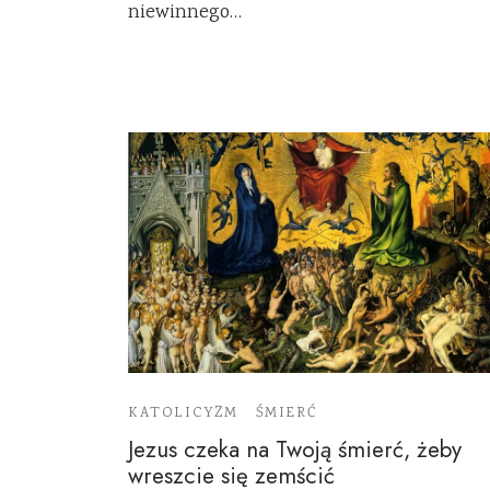
niewinnego…
KATOLICYZM
ŚMIERĆ
Jezus czeka na Twoją śmierć, żeby
wreszcie się zemścić