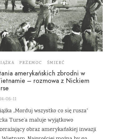
IĄŻKA
PRZEMOC
ŚMIERĆ
tania amerykańskich zbrodni w
ietnamie – rozmowa z Nickiem
rse
24-06-11
iążka „Morduj wszystko co się rusza”
cka Turse’a maluje wyjątkowo
zerażający obraz amerykańskiej inwazji