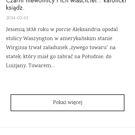
Czarni niewolnicy i ich właściciel… katolicki
ksiądz.
2024-02-01
Jesienią 1838 roku w porcie Aleksandria opodal
stolicy Waszyngton w amerykańskim stanie
Wirginia trwał załadunek „żywego towaru” na
statek, który miał go zabrać na Południe, do
Luizjany. Towarem…
Pokaż więcej