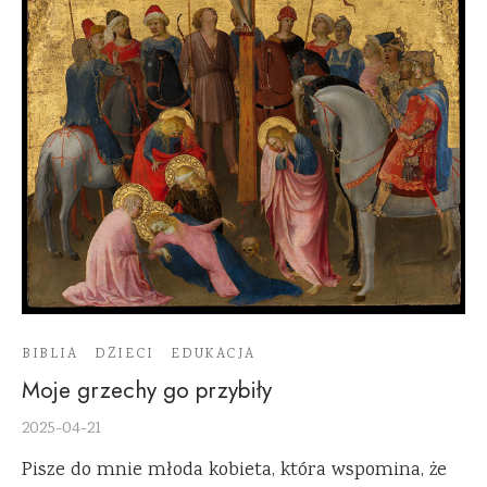
BIBLIA
DZIECI
EDUKACJA
Moje grzechy go przybiły
2025-04-21
Pisze do mnie młoda kobieta, która wspomina, że