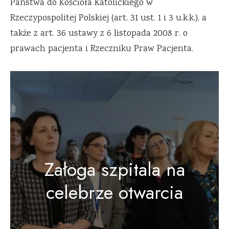
Państwa do Kościoła Katolickiego w
Rzeczypospolitej Polskiej (art. 31 ust. 1 i 3 u.k.k.), a
także z art. 36 ustawy z 6 listopada 2008 r. o
prawach pacjenta i Rzeczniku Praw Pacjenta.
Załoga szpitala na
celebrze otwarcia