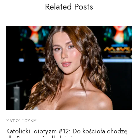
Related Posts
KATOLICYZM
Katolicki idiotyzm #12: Do kościoła chodzę