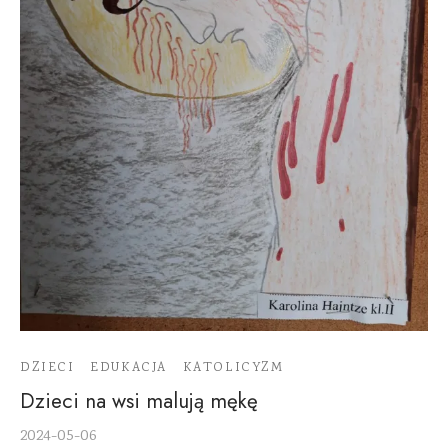
DZIECI
EDUKACJA
KATOLICYZM
Dzieci na wsi malują mękę
2024-05-06