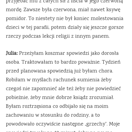
przyjebać mu z całych sił z liścia w jego czerwoną
mordę. Zawsze była czerwona, miał nawet ksywę
pomidor. To niestety nie był koniec molestowania
dzieci w tej parafii, potem działy się jeszcze gorsze
rzeczy podczas lekcji religii z innym panem.
Julia:
Przeżyłam koszmar spowiedzi jako dorosła
osoba. Traktowałam to bardzo poważnie. Tydzień
przed planowana spowiedzią już byłam chora.
Robiłam w myślach rachunek sumienia żeby
czegoś nie zapomnieć ale też żeby nie powiedzieć
pobieżnie, żeby mnie dobrze ksiądz zrozumiał.
Byłam roztrzęsiona co odbijało się na moim
zachowaniu w stosunku do rodziny, a to
powodowało oczywiście następne „grzechy”. Moje