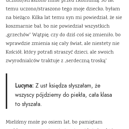
uczono/straszono mnie przed I.Komunią. 30 lat
temu uczono/straszono tego moje dziecko, byłam
na bieżąco. Kilka lat temu syn mi powiedział, że sie
koszmarnie bał, bo nie powiedział wszystkich
„grzechów” Wątpię, czy do dziś coś się zmieniło, bo
wprawdzie zmienia się cały świat, ale niestety nie
Kościół, który potrafi straszyć dzieci, ale swoich
zwyrodnialców traktuje z „serdeczną troską”
Lucyna:
Z ust księdza słyszałam, że
wszyscy pójdziemy do piekła, cała klasa
to słyszała.
Mieliśmy może po osiem lat, bo pamiętam