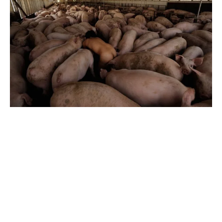
KATOLICYZM
PRZEMOC
PRZYRODA
Bóg to wszystko wspaniale wymyślił!
2024-01-12
„Wystarczy spojrzeć na świat, by dostrzec jak
genialny jest Bóg”. Mówi katolik, który po…