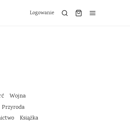
Logowanie
rć
Wojna
Przyroda
nictwo
Książka