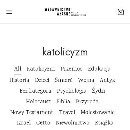
katolicyzm
All
Katolicyzm
Przemoc
Edukacja
Historia
Dzieci
Śmierć
Wojna
Antyk
Bez kategorii
Psychologia
Żydzi
Holocaust
Biblia
Przyroda
Nowy Testament
Travel
Molestowanie
Izrael
Getto
Niewolnictwo
Książka