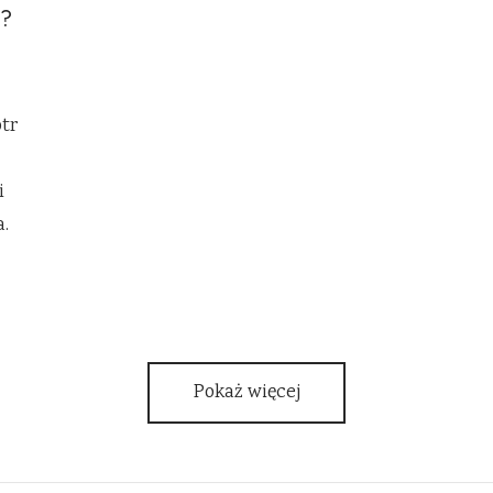
ś?
otr
i
a.
Pokaż więcej