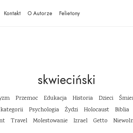
Kontakt
O Autorze
Felietony
skwieciński
cyzm
Przemoc
Edukacja
Historia
Dzieci
Śmie
 kategorii
Psychologia
Żydzi
Holocaust
Biblia
nt
Travel
Molestowanie
Izrael
Getto
Niewol