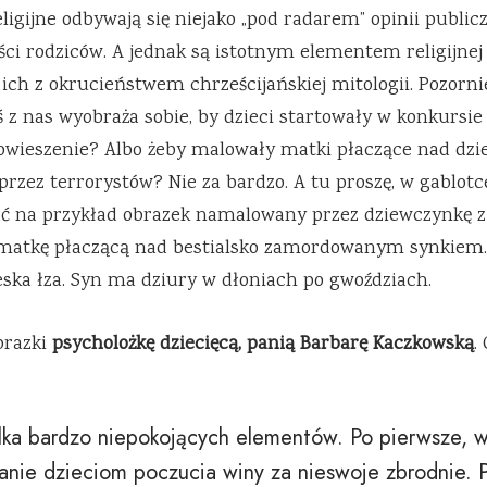
igijne odbywają się niejako „pod radarem” opinii publiczn
ci rodziców. A jednak są istotnym elementem religijnej
 ich z okrucieństwem chrześcijańskiej mitologii. Pozornie
toś z nas wyobraża sobie, by dzieci startowały w konkurs
powieszenie? Albo żeby malowały matki płaczące nad dzi
ez terrorystów? Nie za bardzo. A tu proszę, w gablotce
 na przykład obrazek namalowany przez dziewczynkę z k
atkę płaczącą nad bestialsko zamordowanym synkiem. J
ska łza. Syn ma dziury w dłoniach po gwoździach.
brazki
psycholożkę dziecięcą, panią Barbarę Kaczkowską
.
ilka bardzo niepokojących elementów. Po pierwsze, w
e dzieciom poczucia winy za nieswoje zbrodnie. Pó