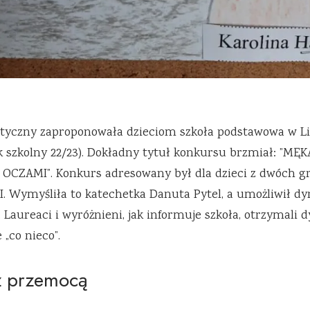
styczny zaproponowała dzieciom szkoła podstawowa w Lig
ok szkolny 22/23). Dokładny tytuł konkursu brzmiał: ”M
CZAMI”. Konkurs adresowany był dla dzieci z dwóch g
-VI. Wymyśliła to katechetka Danuta Pytel, a umożliwił dy
 Laureaci i wyróżnieni, jak informuje szkoła, otrzymali
 „co nieco”.
z przemocą