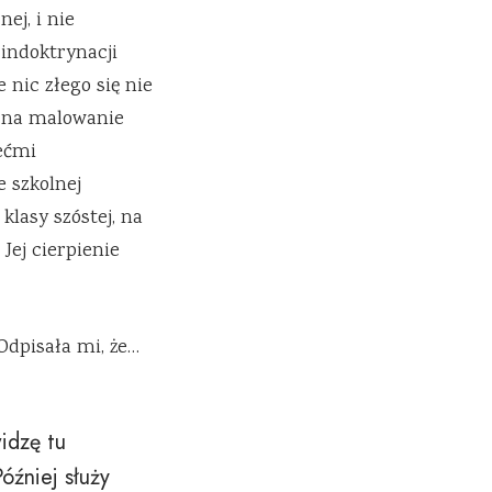
ej, i nie
 indoktrynacji
 nic złego się nie
ie na malowanie
ećmi
 szkolnej
lasy szóstej, na
ej cierpienie
 Odpisała mi, że…
idzę tu
źniej służy