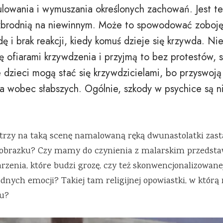
lowania i wymuszania określonych zachowań. Jest te
zbrodnią na niewinnym. Może to spowodować zoboję
ę i brak reakcji, kiedy komuś dzieje się krzywda. Nie
ę ofiarami krzywdzenia i przyjmą to bez protestów, s
ne dzieci mogą stać się krzywdzicielami, bo przyswoją
 wobec słabszych. Ogólnie, szkody w psychice są n
trzy na taką scenę namalowaną ręką dwunastolatki zasta
a obrazku? Czy mamy do czynienia z malarskim przedst
rzenia, które budzi grozę, czy też skonwencjonalizowanej 
dnych emocji? Takiej tam religijnej opowiastki, w którą n
ku?