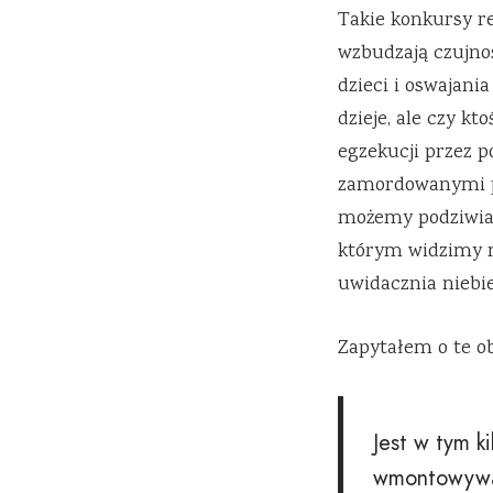
Takie konkursy rel
wzbudzają czujnoś
dzieci i oswajania
dzieje, ale czy k
egzekucji przez 
zamordowanymi prz
możemy podziwiać
którym widzimy m
uwidacznia niebie
Zapytałem o te o
Jest w tym k
wmontowywani