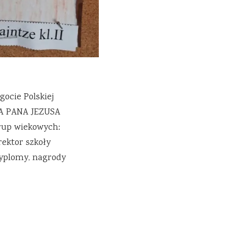
ocie Polskiej
ĘKA PANA JEZUSA
rup wiekowych:
rektor szkoły
 dyplomy, nagrody