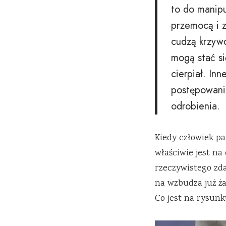
to do manipu
przemocą i 
cudzą krzywd
mogą stać si
cierpiał. In
postępowania
odrobienia.
Kiedy człowiek pa
właściwie jest n
rzeczywistego zda
na wzbudza już ża
Co jest na rysun