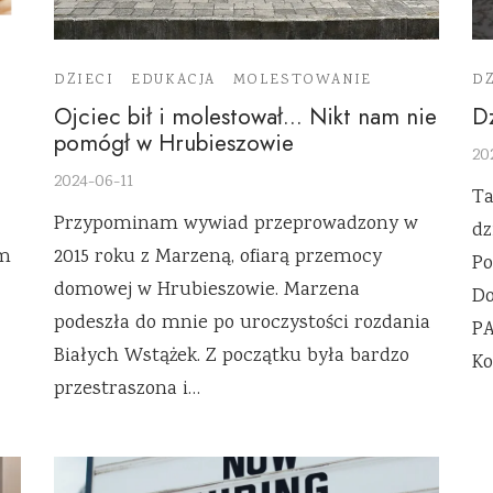
DZIECI
EDUKACJA
MOLESTOWANIE
DZ
Ojciec bił i molestował… Nikt nam nie
D
pomógł w Hrubieszowie
20
2024-06-11
Ta
Przypominam wywiad przeprowadzony w
dz
um
2015 roku z Marzeną, ofiarą przemocy
Po
domowej w Hrubieszowie. Marzena
Do
podeszła do mnie po uroczystości rozdania
PA
Białych Wstążek. Z początku była bardzo
Ko
przestraszona i…