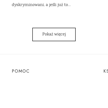
dyskryminowani, a jeśli już to…
Pokaż więcej
POMOC
K
Pytania i odpowiedzi
Ks
Regulamin sklepu
Eb
Polityka prywatności
Pa