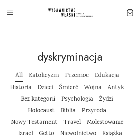
dyskryminacja
All
Katolicyzm
Przemoc
Edukacja
Historia
Dzieci
Śmierć
Wojna
Antyk
Bez kategorii
Psychologia
Żydzi
Holocaust
Biblia
Przyroda
Nowy Testament
Travel
Molestowanie
Izrael
Getto
Niewolnictwo
Książka