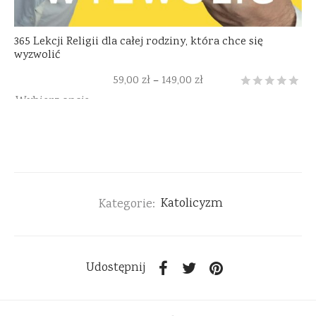
365 Lekcji Religii dla całej rodziny, która chce się
wyzwolić
59,00
zł
149,00
zł
–
Oceniony
3
na 5
Wybierz opcje
Kategorie:
Katolicyzm
Udostępnij