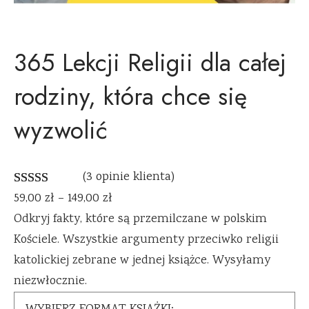
365 Lekcji Religii dla całej
rodziny, która chce się
wyzwolić
(3 opinie klienta)
Oceniony
3
59,00
zł
–
149,00
zł
5.00
na 5 na
Odkryj fakty, które są przemilczane w polskim
podstawie
Kościele. Wszystkie argumenty przeciwko religii
ocen
katolickiej zebrane w jednej książce. Wysyłamy
klientów
niezwłocznie.