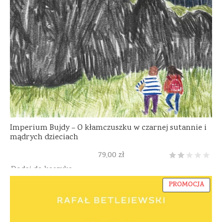
Imperium Bujdy – O kłamczuszku w czarnej sutannie i
mądrych dzieciach
79,00
zł
Oceniony
1
na 5
Dodaj do koszyka
PRO
PROMOCJA
W
PROM