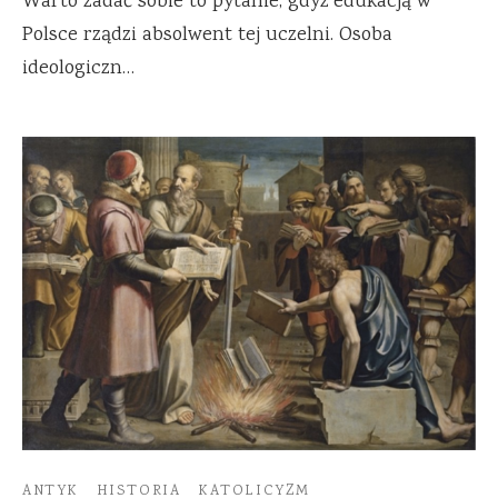
Warto zadać sobie to pytanie, gdyż edukacją w
Polsce rządzi absolwent tej uczelni. Osoba
ideologiczn…
ANTYK
HISTORIA
KATOLICYZM