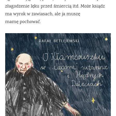
złagodzenie lęku przed śmiercią itd. Może ksiądz
ma wyrok w zawiasach, ale ja muszę
mamę pochować.