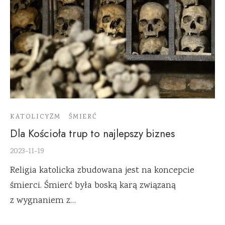
KATOLICYZM
ŚMIERĆ
Dla Kościoła trup to najlepszy biznes
2023-11-19
Religia katolicka zbudowana jest na koncepcie
śmierci. Śmierć była boską karą związaną
z wygnaniem z…